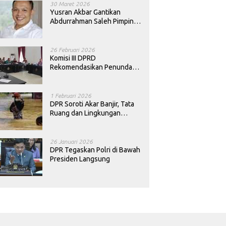
30 Maret 2026
Yusran Akbar Gantikan
Abdurrahman Saleh Pimpin
PAN Sultra
26 Februari 2026
Komisi III DPRD
Rekomendasikan Penundaan
Keputusan Pergantian
Kepala Sekolah di Konawe
1 Februari 2026
DPR Soroti Akar Banjir, Tata
Ruang dan Lingkungan
Diminta Dibenahi
26 Januari 2026
DPR Tegaskan Polri di Bawah
Presiden Langsung