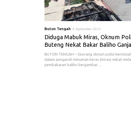
Buton Tengah
6 September 2023
Diduga Mabuk Miras, Oknum Polis
Buteng Nekat Bakar Baliho Ganj
BUTON TENGAH – Seorang oknum polisi berinisial
dalam pengaruh minuman keras (miras) nekat mel
pembakaran baliho bergambar…