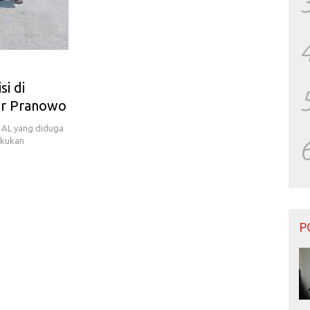
i di
ar Pranowo
 AL yang diduga
akukan
P