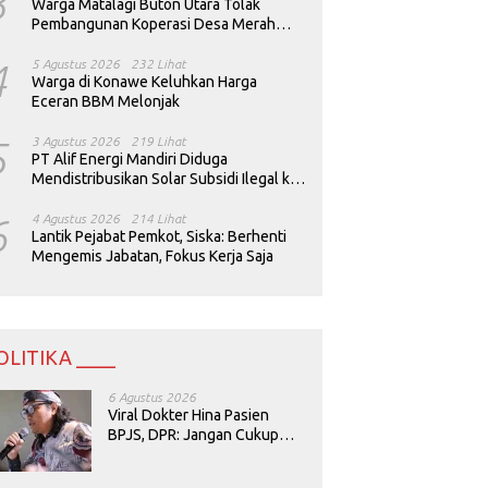
3
Warga Matalagi Buton Utara Tolak
Pembangunan Koperasi Desa Merah
Putih
4
5 Agustus 2026
232 Lihat
Warga di Konawe Keluhkan Harga
Eceran BBM Melonjak
5
3 Agustus 2026
219 Lihat
PT Alif Energi Mandiri Diduga
Mendistribusikan Solar Subsidi Ilegal ke
Perusahaan Tambang
6
4 Agustus 2026
214 Lihat
Lantik Pejabat Pemkot, Siska: Berhenti
Mengemis Jabatan, Fokus Kerja Saja
OLITIKA ____
6 Agustus 2026
Viral Dokter Hina Pasien
BPJS, DPR: Jangan Cukup
Minta Maaf, Harus Diusut!