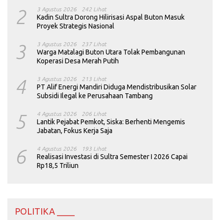
2
3 Agustus 2026
242 Lihat
Kadin Sultra Dorong Hilirisasi Aspal Buton Masuk
Proyek Strategis Nasional
3
3 Agustus 2026
237 Lihat
Warga Matalagi Buton Utara Tolak Pembangunan
Koperasi Desa Merah Putih
4
3 Agustus 2026
213 Lihat
PT Alif Energi Mandiri Diduga Mendistribusikan Solar
Subsidi Ilegal ke Perusahaan Tambang
5
4 Agustus 2026
206 Lihat
Lantik Pejabat Pemkot, Siska: Berhenti Mengemis
Jabatan, Fokus Kerja Saja
6
4 Agustus 2026
193 Lihat
Realisasi Investasi di Sultra Semester I 2026 Capai
Rp18,5 Triliun
POLITIKA ____