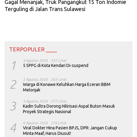
Gagal Menanjak, Truk Pangangkut 15 Ton Indomie
Terguling di Jalan Trans Sulawesi
TERPOPULER ____
1
4 Agustus 2026
332 Lihat
5 SPPG di Kota Kendari Di-suspend
2
5 Agustus 2026
283 Lihat
Warga di Konawe Keluhkan Harga Eceran BBM
Melonjak
3
3 Agustus 2026
277 Lihat
Kadin Sultra Dorong Hilirisasi Aspal Buton Masuk
Proyek Strategis Nasional
4
6 Agustus 2026
276 Lihat
Viral Dokter Hina Pasien BPJS, DPR: Jangan Cukup
Minta Maaf, Harus Diusut!