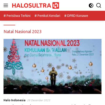
Langsung
ke
konten
# Peristiwa Terkini
# Pemkot Kendari
# DPRD Konawe
Natal Nasional 2023
Halo Indonesia
28 Desember 2023