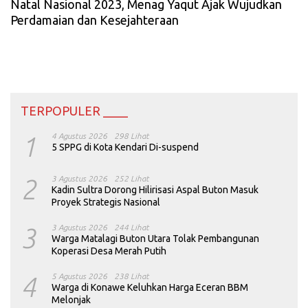
Natal Nasional 2023, Menag Yaqut Ajak Wujudkan
Perdamaian dan Kesejahteraan
TERPOPULER ____
1
4 Agustus 2026
298 Lihat
5 SPPG di Kota Kendari Di-suspend
2
3 Agustus 2026
252 Lihat
Kadin Sultra Dorong Hilirisasi Aspal Buton Masuk
Proyek Strategis Nasional
3
3 Agustus 2026
244 Lihat
Warga Matalagi Buton Utara Tolak Pembangunan
Koperasi Desa Merah Putih
4
5 Agustus 2026
238 Lihat
Warga di Konawe Keluhkan Harga Eceran BBM
Melonjak