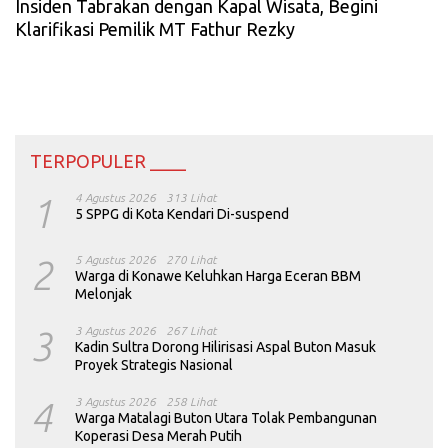
Insiden Tabrakan dengan Kapal Wisata, Begini
Klarifikasi Pemilik MT Fathur Rezky
TERPOPULER ____
1
4 Agustus 2026
313 Lihat
5 SPPG di Kota Kendari Di-suspend
2
5 Agustus 2026
270 Lihat
Warga di Konawe Keluhkan Harga Eceran BBM
Melonjak
3
3 Agustus 2026
267 Lihat
Kadin Sultra Dorong Hilirisasi Aspal Buton Masuk
Proyek Strategis Nasional
4
3 Agustus 2026
258 Lihat
Warga Matalagi Buton Utara Tolak Pembangunan
Koperasi Desa Merah Putih