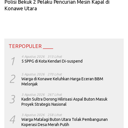
Polisi Bekuk 2 Pelaku Pencurian Mesin Kapal di
Konawe Utara
TERPOPULER ____
1
4 Agustus 2026
313 Lihat
5 SPPG di Kota Kendari Di-suspend
2
5 Agustus 2026
270 Lihat
Warga di Konawe Keluhkan Harga Eceran BBM
Melonjak
3
3 Agustus 2026
267 Lihat
Kadin Sultra Dorong Hilirisasi Aspal Buton Masuk
Proyek Strategis Nasional
4
3 Agustus 2026
258 Lihat
Warga Matalagi Buton Utara Tolak Pembangunan
Koperasi Desa Merah Putih