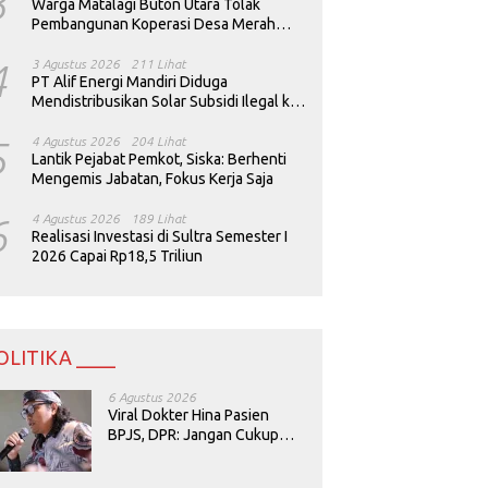
3
Warga Matalagi Buton Utara Tolak
Pembangunan Koperasi Desa Merah
Putih
4
3 Agustus 2026
211 Lihat
PT Alif Energi Mandiri Diduga
Mendistribusikan Solar Subsidi Ilegal ke
Perusahaan Tambang
5
4 Agustus 2026
204 Lihat
Lantik Pejabat Pemkot, Siska: Berhenti
Mengemis Jabatan, Fokus Kerja Saja
6
4 Agustus 2026
189 Lihat
Realisasi Investasi di Sultra Semester I
2026 Capai Rp18,5 Triliun
OLITIKA ____
6 Agustus 2026
Viral Dokter Hina Pasien
BPJS, DPR: Jangan Cukup
Minta Maaf, Harus Diusut!