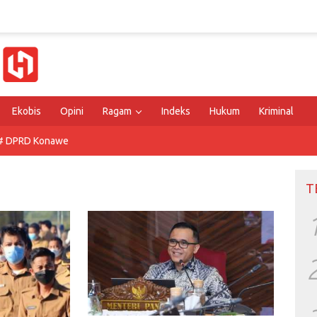
Ekobis
Opini
Ragam
Indeks
Hukum
Kriminal
# DPRD Konawe
T