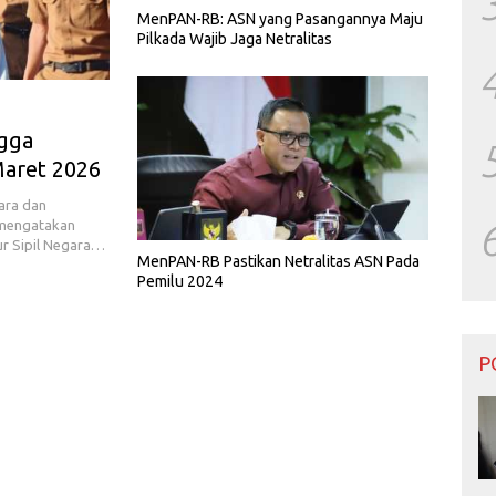
MenPAN-RB: ASN yang Pasangannya Maju
Pilkada Wajib Jaga Netralitas
gga
aret 2026
ara dan
i mengatakan
r Sipil Negara…
MenPAN-RB Pastikan Netralitas ASN Pada
Pemilu 2024
P