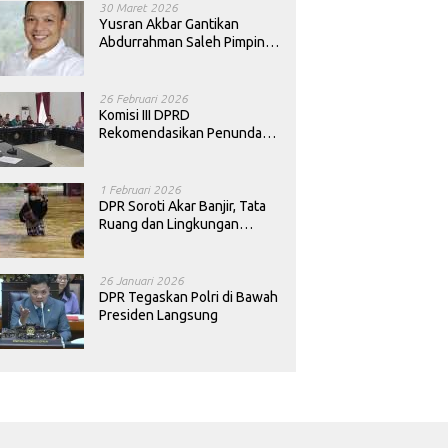
30 Maret 2026
Yusran Akbar Gantikan
Abdurrahman Saleh Pimpin
PAN Sultra
26 Februari 2026
Komisi III DPRD
Rekomendasikan Penundaan
Keputusan Pergantian
Kepala Sekolah di Konawe
1 Februari 2026
DPR Soroti Akar Banjir, Tata
Ruang dan Lingkungan
Diminta Dibenahi
26 Januari 2026
DPR Tegaskan Polri di Bawah
Presiden Langsung