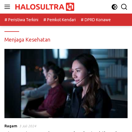
Langsung
ke
konten
# Peristiwa Terkini
# Pemkot Kendari
# DPRD Konawe
Menjaga Kesehatan
Ragam
3 Juli 2024