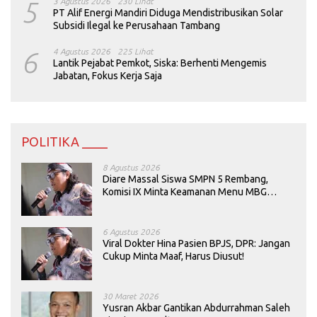
5
3 Agustus 2026
230 Lihat
PT Alif Energi Mandiri Diduga Mendistribusikan Solar
Subsidi Ilegal ke Perusahaan Tambang
6
4 Agustus 2026
225 Lihat
Lantik Pejabat Pemkot, Siska: Berhenti Mengemis
Jabatan, Fokus Kerja Saja
POLITIKA ____
8 Agustus 2026
Diare Massal Siswa SMPN 5 Rembang,
Komisi IX Minta Keamanan Menu MBG
Dievaluasi
6 Agustus 2026
Viral Dokter Hina Pasien BPJS, DPR: Jangan
Cukup Minta Maaf, Harus Diusut!
30 Maret 2026
Yusran Akbar Gantikan Abdurrahman Saleh