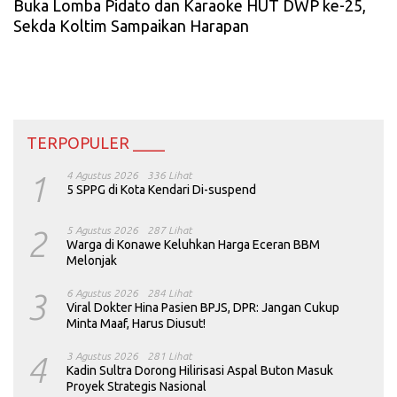
Buka Lomba Pidato dan Karaoke HUT DWP ke-25,
Sekda Koltim Sampaikan Harapan
TERPOPULER ____
1
4 Agustus 2026
336 Lihat
5 SPPG di Kota Kendari Di-suspend
2
5 Agustus 2026
287 Lihat
Warga di Konawe Keluhkan Harga Eceran BBM
Melonjak
3
6 Agustus 2026
284 Lihat
Viral Dokter Hina Pasien BPJS, DPR: Jangan Cukup
Minta Maaf, Harus Diusut!
4
3 Agustus 2026
281 Lihat
Kadin Sultra Dorong Hilirisasi Aspal Buton Masuk
Proyek Strategis Nasional