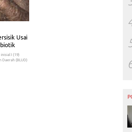
rsisik Usai
biotik
sial I (19)
m Daerah (BLUD)
P