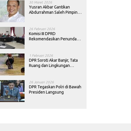
30 Maret 2026
Yusran Akbar Gantikan
Abdurrahman Saleh Pimpin
PAN Sultra
26 Februari 2026
Komisi III DPRD
Rekomendasikan Penundaan
Keputusan Pergantian
Kepala Sekolah di Konawe
1 Februari 2026
DPR Soroti Akar Banjir, Tata
Ruang dan Lingkungan
Diminta Dibenahi
26 Januari 2026
DPR Tegaskan Polri di Bawah
Presiden Langsung