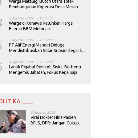
3
Warga Matalagi Buton Utara Tolak
Pembangunan Koperasi Desa Merah
Putih
4
5 Agustus 2026
218 Lihat
Warga di Konawe Keluhkan Harga
Eceran BBM Melonjak
5
3 Agustus 2026
218 Lihat
PT Alif Energi Mandiri Diduga
Mendistribusikan Solar Subsidi Ilegal ke
Perusahaan Tambang
6
4 Agustus 2026
212 Lihat
Lantik Pejabat Pemkot, Siska: Berhenti
Mengemis Jabatan, Fokus Kerja Saja
OLITIKA ____
6 Agustus 2026
Viral Dokter Hina Pasien
BPJS, DPR: Jangan Cukup
Minta Maaf, Harus Diusut!