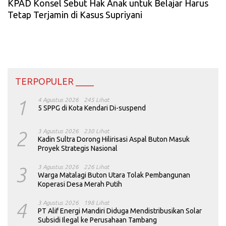
KPAD Konsel Sebut Hak Anak untuk Belajar Harus
Tetap Terjamin di Kasus Supriyani
TERPOPULER ____
1
4 Agustus 2026
245 Lihat
5 SPPG di Kota Kendari Di-suspend
2
3 Agustus 2026
230 Lihat
Kadin Sultra Dorong Hilirisasi Aspal Buton Masuk
Proyek Strategis Nasional
3
3 Agustus 2026
226 Lihat
Warga Matalagi Buton Utara Tolak Pembangunan
Koperasi Desa Merah Putih
4
3 Agustus 2026
198 Lihat
PT Alif Energi Mandiri Diduga Mendistribusikan Solar
Subsidi Ilegal ke Perusahaan Tambang