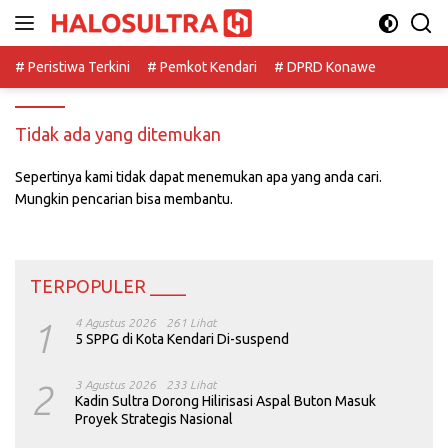
Langsung
ke
konten
# Peristiwa Terkini
# Pemkot Kendari
# DPRD Konawe
Tidak ada yang ditemukan
Sepertinya kami tidak dapat menemukan apa yang anda cari.
Mungkin pencarian bisa membantu.
TERPOPULER ____
1
4 Agustus 2026
261 Lihat
5 SPPG di Kota Kendari Di-suspend
2
3 Agustus 2026
233 Lihat
Kadin Sultra Dorong Hilirisasi Aspal Buton Masuk
Proyek Strategis Nasional