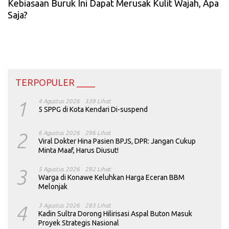
Kebiasaan Buruk Ini Dapat Merusak Kulit Wajah, Apa
Saja?
TERPOPULER ____
1
4 Agustus 2026
339 Lihat
5 SPPG di Kota Kendari Di-suspend
2
6 Agustus 2026
296 Lihat
Viral Dokter Hina Pasien BPJS, DPR: Jangan Cukup
Minta Maaf, Harus Diusut!
3
5 Agustus 2026
292 Lihat
Warga di Konawe Keluhkan Harga Eceran BBM
Melonjak
4
3 Agustus 2026
283 Lihat
Kadin Sultra Dorong Hilirisasi Aspal Buton Masuk
Proyek Strategis Nasional