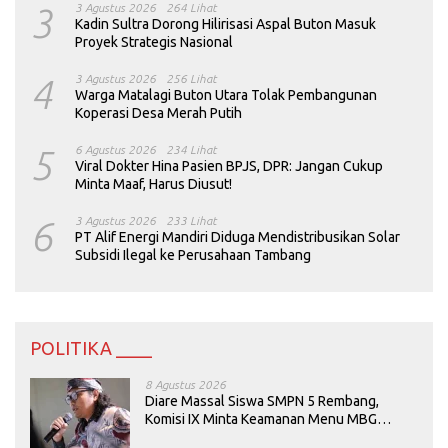
3
3 Agustus 2026
264 Lihat
Kadin Sultra Dorong Hilirisasi Aspal Buton Masuk
Proyek Strategis Nasional
4
3 Agustus 2026
256 Lihat
Warga Matalagi Buton Utara Tolak Pembangunan
Koperasi Desa Merah Putih
5
6 Agustus 2026
234 Lihat
Viral Dokter Hina Pasien BPJS, DPR: Jangan Cukup
Minta Maaf, Harus Diusut!
6
3 Agustus 2026
233 Lihat
PT Alif Energi Mandiri Diduga Mendistribusikan Solar
Subsidi Ilegal ke Perusahaan Tambang
POLITIKA ____
8 Agustus 2026
Diare Massal Siswa SMPN 5 Rembang,
Komisi IX Minta Keamanan Menu MBG
Dievaluasi