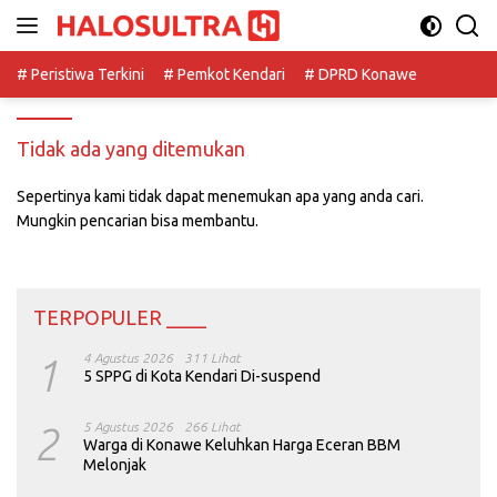
Langsung
ke
konten
# Peristiwa Terkini
# Pemkot Kendari
# DPRD Konawe
Tidak ada yang ditemukan
Sepertinya kami tidak dapat menemukan apa yang anda cari.
Mungkin pencarian bisa membantu.
TERPOPULER ____
1
4 Agustus 2026
311 Lihat
5 SPPG di Kota Kendari Di-suspend
2
5 Agustus 2026
266 Lihat
Warga di Konawe Keluhkan Harga Eceran BBM
Melonjak