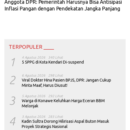
Anggota DPR: Pemerintah Harusnya Bisa Antisipasi
Inflasi Pangan dengan Pendekatan Jangka Panjang
TERPOPULER ____
1
4 Agustus 2026
340 Lihat
5 SPPG di Kota Kendari Di-suspend
2
6 Agustus 2026
298 Lihat
Viral Dokter Hina Pasien BPJS, DPR: Jangan Cukup
Minta Maaf, Harus Diusut!
3
5 Agustus 2026
292 Lihat
Warga di Konawe Keluhkan Harga Eceran BBM
Melonjak
4
3 Agustus 2026
283 Lihat
Kadin Sultra Dorong Hilirisasi Aspal Buton Masuk
Proyek Strategis Nasional