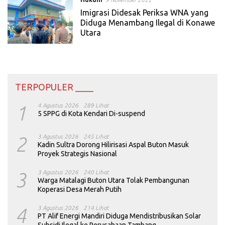
Imigrasi Didesak Periksa WNA yang
Diduga Menambang Ilegal di Konawe
Utara
TERPOPULER ____
1
4 Agustus 2026
289 Lihat
5 SPPG di Kota Kendari Di-suspend
2
3 Agustus 2026
245 Lihat
Kadin Sultra Dorong Hilirisasi Aspal Buton Masuk
Proyek Strategis Nasional
3
3 Agustus 2026
240 Lihat
Warga Matalagi Buton Utara Tolak Pembangunan
Koperasi Desa Merah Putih
4
3 Agustus 2026
214 Lihat
PT Alif Energi Mandiri Diduga Mendistribusikan Solar
Subsidi Ilegal ke Perusahaan Tambang