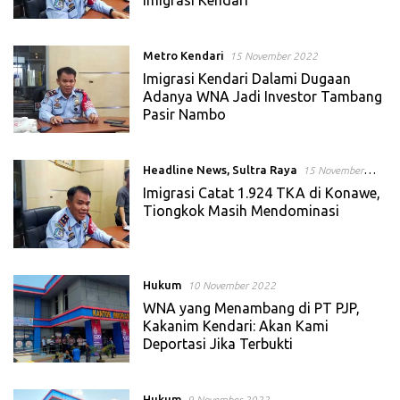
Metro Kendari
15 November 2022
Imigrasi Kendari Dalami Dugaan
Adanya WNA Jadi Investor Tambang
Pasir Nambo
Headline News
,
Sultra Raya
15 November
2022
Imigrasi Catat 1.924 TKA di Konawe,
Tiongkok Masih Mendominasi
Hukum
10 November 2022
WNA yang Menambang di PT PJP,
Kakanim Kendari: Akan Kami
Deportasi Jika Terbukti
Hukum
9 November 2022