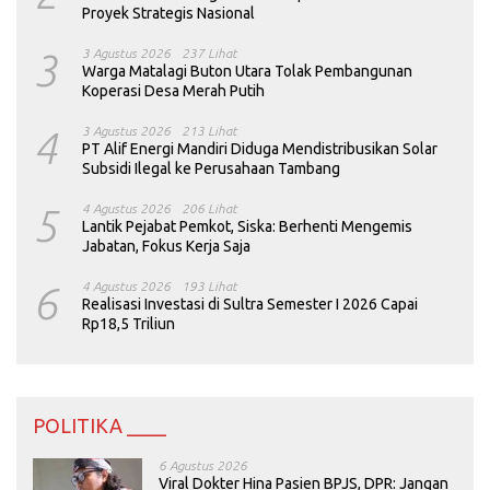
Proyek Strategis Nasional
3
3 Agustus 2026
237 Lihat
Warga Matalagi Buton Utara Tolak Pembangunan
Koperasi Desa Merah Putih
4
3 Agustus 2026
213 Lihat
PT Alif Energi Mandiri Diduga Mendistribusikan Solar
Subsidi Ilegal ke Perusahaan Tambang
5
4 Agustus 2026
206 Lihat
Lantik Pejabat Pemkot, Siska: Berhenti Mengemis
Jabatan, Fokus Kerja Saja
6
4 Agustus 2026
193 Lihat
Realisasi Investasi di Sultra Semester I 2026 Capai
Rp18,5 Triliun
POLITIKA ____
6 Agustus 2026
Viral Dokter Hina Pasien BPJS, DPR: Jangan