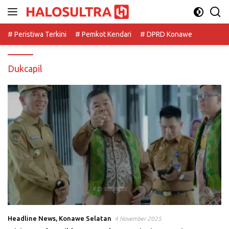
Langsung
ke
konten
# Peristiwa Terkini
# Pemkot Kendari
# DPRD Konawe
Dukcapil
Headline News
,
Konawe Selatan
4 November 2025