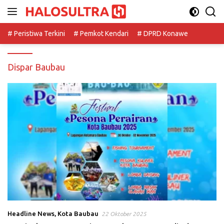
Langsung
ke
konten
# Peristiwa Terkini
# Pemkot Kendari
# DPRD Konawe
Dispar Baubau
Headline News
,
Kota Baubau
22 Oktober 2025