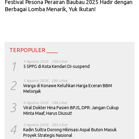
Festival Pesona Perairan Baubau 2025 Hadir dengan
Berbagai Lomba Menarik, Yuk Ikutan!
TERPOPULER ____
1
4 Agustus 2026
339 Lihat
5 SPPG di Kota Kendari Di-suspend
2
5 Agustus 2026
290 Lihat
Warga di Konawe Keluhkan Harga Eceran BBM
Melonjak
3
6 Agustus 2026
288 Lihat
Viral Dokter Hina Pasien BPJS, DPR: Jangan Cukup
Minta Maaf, Harus Diusut!
4
3 Agustus 2026
283 Lihat
Kadin Sultra Dorong Hilirisasi Aspal Buton Masuk
Proyek Strategis Nasional