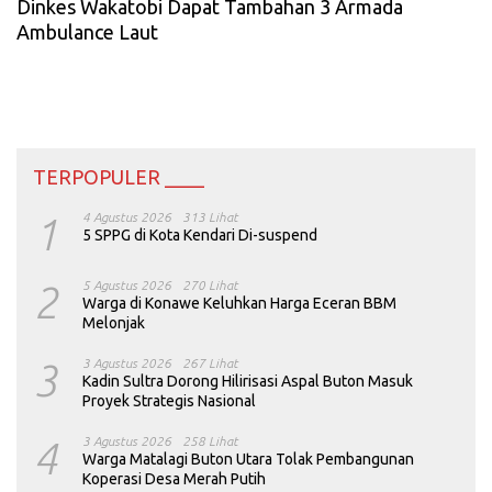
Dinkes Wakatobi Dapat Tambahan 3 Armada
Ambulance Laut
TERPOPULER ____
1
4 Agustus 2026
313 Lihat
5 SPPG di Kota Kendari Di-suspend
2
5 Agustus 2026
270 Lihat
Warga di Konawe Keluhkan Harga Eceran BBM
Melonjak
3
3 Agustus 2026
267 Lihat
Kadin Sultra Dorong Hilirisasi Aspal Buton Masuk
Proyek Strategis Nasional
4
3 Agustus 2026
258 Lihat
Warga Matalagi Buton Utara Tolak Pembangunan
Koperasi Desa Merah Putih