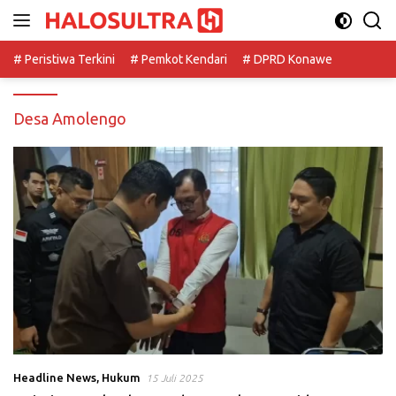
Langsung
ke
konten
# Peristiwa Terkini
# Pemkot Kendari
# DPRD Konawe
Desa Amolengo
Headline News
,
Hukum
15 Juli 2025