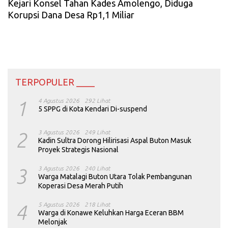
Kejari Konsel Tahan Kades Amolengo, Diduga
Korupsi Dana Desa Rp1,1 Miliar
TERPOPULER ____
1
4 Agustus 2026
292 Lihat
5 SPPG di Kota Kendari Di-suspend
2
3 Agustus 2026
249 Lihat
Kadin Sultra Dorong Hilirisasi Aspal Buton Masuk
Proyek Strategis Nasional
3
3 Agustus 2026
240 Lihat
Warga Matalagi Buton Utara Tolak Pembangunan
Koperasi Desa Merah Putih
4
5 Agustus 2026
218 Lihat
Warga di Konawe Keluhkan Harga Eceran BBM
Melonjak