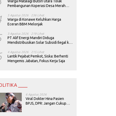
3
Warga Matalagi Buton Utara Tolak
Pembangunan Koperasi Desa Merah
Putih
4
5 Agustus 2026
236 Lihat
Warga di Konawe Keluhkan Harga
Eceran BBM Melonjak
5
3 Agustus 2026
219 Lihat
PT Alif Energi Mandiri Diduga
Mendistribusikan Solar Subsidi Ilegal ke
Perusahaan Tambang
6
4 Agustus 2026
215 Lihat
Lantik Pejabat Pemkot, Siska: Berhenti
Mengemis Jabatan, Fokus Kerja Saja
OLITIKA ____
6 Agustus 2026
Viral Dokter Hina Pasien
BPJS, DPR: Jangan Cukup
Minta Maaf, Harus Diusut!