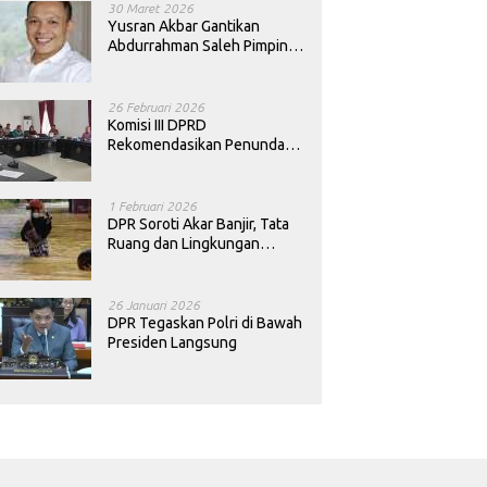
30 Maret 2026
Yusran Akbar Gantikan
Abdurrahman Saleh Pimpin
PAN Sultra
26 Februari 2026
Komisi III DPRD
Rekomendasikan Penundaan
Keputusan Pergantian
Kepala Sekolah di Konawe
1 Februari 2026
DPR Soroti Akar Banjir, Tata
Ruang dan Lingkungan
Diminta Dibenahi
26 Januari 2026
DPR Tegaskan Polri di Bawah
Presiden Langsung