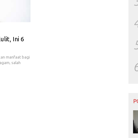
it, Ini 6
kan manfaat bagi
agam, salah
P