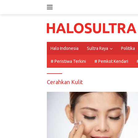
Langsung
ke
konten
Halo Indonesia
Sultra Raya
Politika
# Peristiwa Terkini
# Pemkot Kendari
Cerahkan Kulit