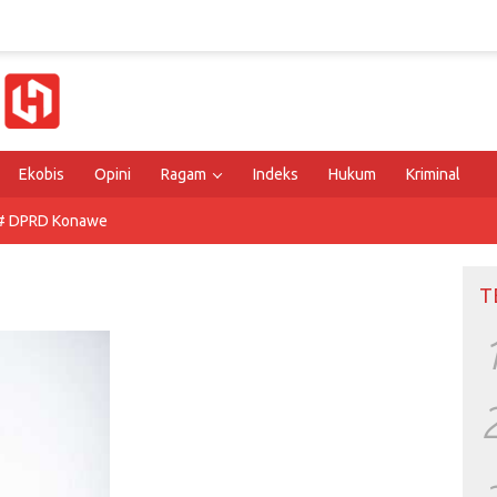
Ekobis
Opini
Ragam
Indeks
Hukum
Kriminal
# DPRD Konawe
T