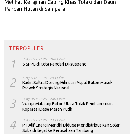
Melihat Kerajinan Caping Khas Tolaki dari Daun
Pandan Hutan di Sampara
TERPOPULER ____
1
4 Agustus 2026
286 Lihat
5 SPPG di Kota Kendari Di-suspend
2
3 Agustus 2026
243 Lihat
Kadin Sultra Dorong Hilirisasi Aspal Buton Masuk
Proyek Strategis Nasional
3
3 Agustus 2026
240 Lihat
Warga Matalagi Buton Utara Tolak Pembangunan
Koperasi Desa Merah Putih
4
3 Agustus 2026
213 Lihat
PT Alif Energi Mandiri Diduga Mendistribusikan Solar
Subsidi Ilegal ke Perusahaan Tambang