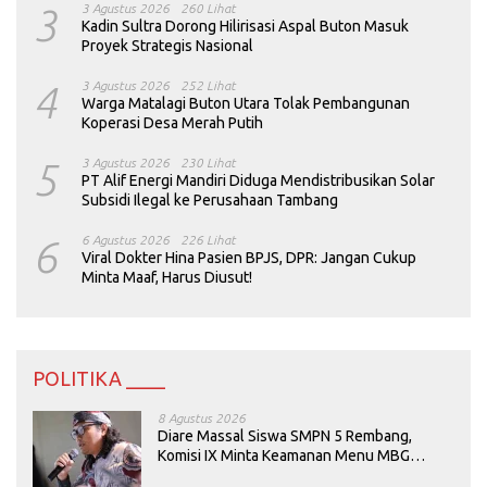
3
3 Agustus 2026
260 Lihat
Kadin Sultra Dorong Hilirisasi Aspal Buton Masuk
Proyek Strategis Nasional
4
3 Agustus 2026
252 Lihat
Warga Matalagi Buton Utara Tolak Pembangunan
Koperasi Desa Merah Putih
5
3 Agustus 2026
230 Lihat
PT Alif Energi Mandiri Diduga Mendistribusikan Solar
Subsidi Ilegal ke Perusahaan Tambang
6
6 Agustus 2026
226 Lihat
Viral Dokter Hina Pasien BPJS, DPR: Jangan Cukup
Minta Maaf, Harus Diusut!
POLITIKA ____
8 Agustus 2026
Diare Massal Siswa SMPN 5 Rembang,
Komisi IX Minta Keamanan Menu MBG
Dievaluasi