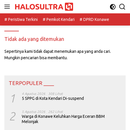
Langsung
ke
konten
# Peristiwa Terkini
# Pemkot Kendari
# DPRD Konawe
Tidak ada yang ditemukan
Sepertinya kami tidak dapat menemukan apa yang anda cari.
Mungkin pencarian bisa membantu.
TERPOPULER ____
1
4 Agustus 2026
308 Lihat
5 SPPG di Kota Kendari Di-suspend
2
5 Agustus 2026
262 Lihat
Warga di Konawe Keluhkan Harga Eceran BBM
Melonjak