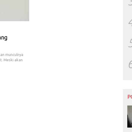
ang
kan munculnya
it. Meski akan
P