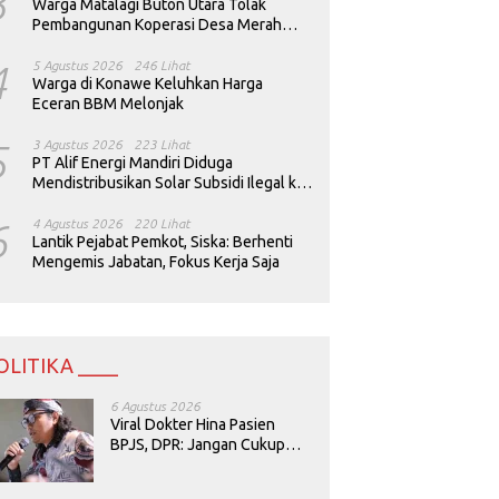
3
Warga Matalagi Buton Utara Tolak
Pembangunan Koperasi Desa Merah
Putih
4
5 Agustus 2026
246 Lihat
Warga di Konawe Keluhkan Harga
Eceran BBM Melonjak
5
3 Agustus 2026
223 Lihat
PT Alif Energi Mandiri Diduga
Mendistribusikan Solar Subsidi Ilegal ke
Perusahaan Tambang
6
4 Agustus 2026
220 Lihat
Lantik Pejabat Pemkot, Siska: Berhenti
Mengemis Jabatan, Fokus Kerja Saja
OLITIKA ____
6 Agustus 2026
Viral Dokter Hina Pasien
BPJS, DPR: Jangan Cukup
Minta Maaf, Harus Diusut!