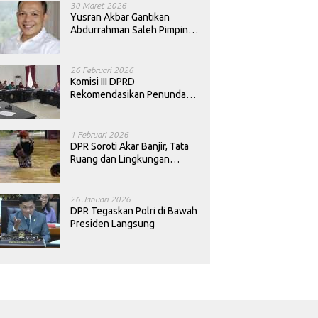
30 Maret 2026
Yusran Akbar Gantikan
Abdurrahman Saleh Pimpin
PAN Sultra
26 Februari 2026
Komisi III DPRD
Rekomendasikan Penundaan
Keputusan Pergantian
Kepala Sekolah di Konawe
1 Februari 2026
DPR Soroti Akar Banjir, Tata
Ruang dan Lingkungan
Diminta Dibenahi
26 Januari 2026
DPR Tegaskan Polri di Bawah
Presiden Langsung