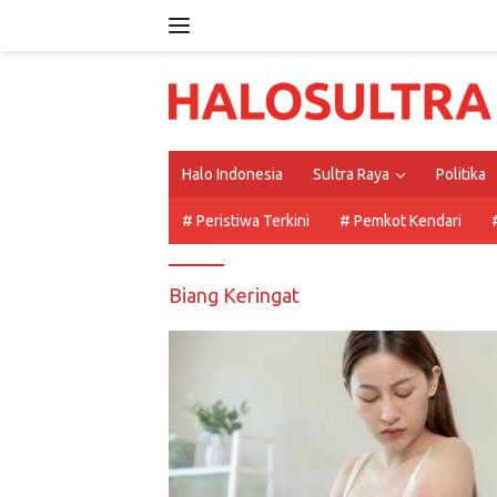
Langsung
ke
konten
Halo Indonesia
Sultra Raya
Politika
# Peristiwa Terkini
# Pemkot Kendari
Biang Keringat