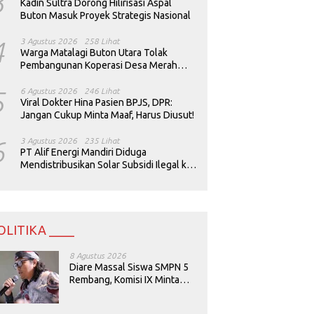
3
Kadin Sultra Dorong Hilirisasi Aspal
Buton Masuk Proyek Strategis Nasional
4
3 Agustus 2026
258 Lihat
Warga Matalagi Buton Utara Tolak
Pembangunan Koperasi Desa Merah
Putih
5
6 Agustus 2026
246 Lihat
Viral Dokter Hina Pasien BPJS, DPR:
Jangan Cukup Minta Maaf, Harus Diusut!
6
3 Agustus 2026
235 Lihat
PT Alif Energi Mandiri Diduga
Mendistribusikan Solar Subsidi Ilegal ke
Perusahaan Tambang
OLITIKA ____
8 Agustus 2026
Diare Massal Siswa SMPN 5
Rembang, Komisi IX Minta
Keamanan Menu MBG
Dievaluasi