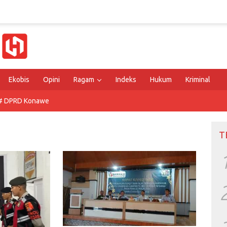
Ekobis
Opini
Ragam
Indeks
Hukum
Kriminal
# DPRD Konawe
T