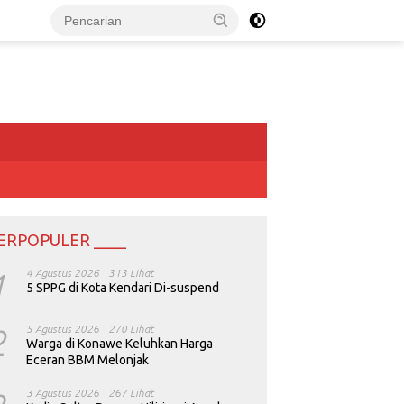
ERPOPULER ____
1
4 Agustus 2026
313 Lihat
5 SPPG di Kota Kendari Di-suspend
2
5 Agustus 2026
270 Lihat
Warga di Konawe Keluhkan Harga
Eceran BBM Melonjak
3 Agustus 2026
267 Lihat