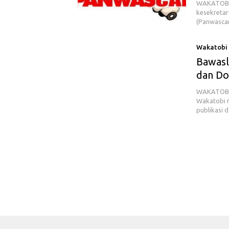
WAKATOBI 
kesekretar
(Panwasca
Wakatobi
Bawasl
dan Do
WAKATOBI 
Wakatobi m
publikasi