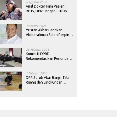
6 Agustus 2026
Viral Dokter Hina Pasien
BPJS, DPR: Jangan Cukup
Minta Maaf, Harus Diusut!
30 Maret 2026
Yusran Akbar Gantikan
Abdurrahman Saleh Pimpin
PAN Sultra
26 Februari 2026
Komisi III DPRD
Rekomendasikan Penundaan
Keputusan Pergantian
Kepala Sekolah di Konawe
1 Februari 2026
DPR Soroti Akar Banjir, Tata
Ruang dan Lingkungan
Diminta Dibenahi