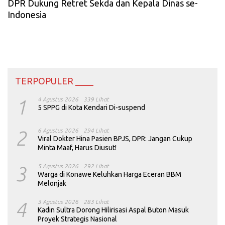
DPR Dukung Retret Sekda dan Kepala Dinas se-
Indonesia
TERPOPULER ____
1
4 Agustus 2026
339 Lihat
5 SPPG di Kota Kendari Di-suspend
2
6 Agustus 2026
294 Lihat
Viral Dokter Hina Pasien BPJS, DPR: Jangan Cukup
Minta Maaf, Harus Diusut!
3
5 Agustus 2026
292 Lihat
Warga di Konawe Keluhkan Harga Eceran BBM
Melonjak
4
3 Agustus 2026
283 Lihat
Kadin Sultra Dorong Hilirisasi Aspal Buton Masuk
Proyek Strategis Nasional