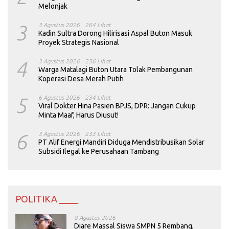
Melonjak
3
3 Agustus 2026
264 Lihat
Kadin Sultra Dorong Hilirisasi Aspal Buton Masuk
Proyek Strategis Nasional
4
3 Agustus 2026
256 Lihat
Warga Matalagi Buton Utara Tolak Pembangunan
Koperasi Desa Merah Putih
5
6 Agustus 2026
234 Lihat
Viral Dokter Hina Pasien BPJS, DPR: Jangan Cukup
Minta Maaf, Harus Diusut!
6
3 Agustus 2026
233 Lihat
PT Alif Energi Mandiri Diduga Mendistribusikan Solar
Subsidi Ilegal ke Perusahaan Tambang
POLITIKA ____
8 Agustus 2026
Diare Massal Siswa SMPN 5 Rembang,