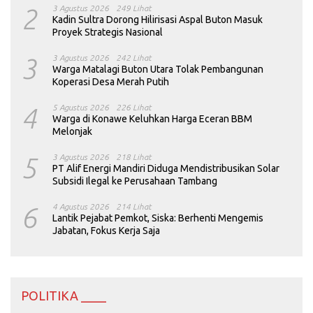
2
3 Agustus 2026
249 Lihat
Kadin Sultra Dorong Hilirisasi Aspal Buton Masuk
Proyek Strategis Nasional
3
3 Agustus 2026
242 Lihat
Warga Matalagi Buton Utara Tolak Pembangunan
Koperasi Desa Merah Putih
4
5 Agustus 2026
226 Lihat
Warga di Konawe Keluhkan Harga Eceran BBM
Melonjak
5
3 Agustus 2026
218 Lihat
PT Alif Energi Mandiri Diduga Mendistribusikan Solar
Subsidi Ilegal ke Perusahaan Tambang
6
4 Agustus 2026
214 Lihat
Lantik Pejabat Pemkot, Siska: Berhenti Mengemis
Jabatan, Fokus Kerja Saja
POLITIKA ____