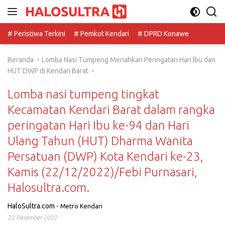
Langsung
ke
konten
# Peristiwa Terkini
# Pemkot Kendari
# DPRD Konawe
Beranda
Lomba Nasi Tumpeng Meriahkan Peringatan Hari Ibu dan
HUT DWP di Kendari Barat
Lomba nasi tumpeng tingkat
Kecamatan Kendari Barat dalam rangka
peringatan Hari Ibu ke-94 dan Hari
Ulang Tahun (HUT) Dharma Wanita
Persatuan (DWP) Kota Kendari ke-23,
Kamis (22/12/2022)/Febi Purnasari,
Halosultra.com.
HaloSultra.com
-
Metro Kendari
22 Desember 2022