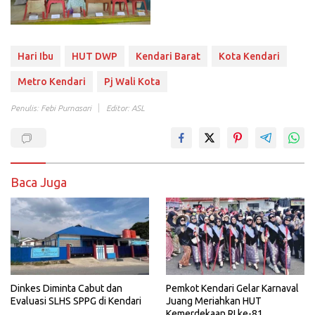
Hari Ibu
HUT DWP
Kendari Barat
Kota Kendari
Metro Kendari
Pj Wali Kota
Penulis: Febi Purnasari
Editor: ASL
Baca Juga
Dinkes Diminta Cabut dan
Pemkot Kendari Gelar Karnaval
Evaluasi SLHS SPPG di Kendari
Juang Meriahkan HUT
Kemerdekaan RI ke-81