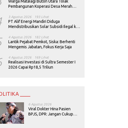
3
Warga Matalagi Buton Utara Tolak
Pembangunan Koperasi Desa Merah
Putih
4
3 Agustus 2026
193 Lihat
PT Alif Energi Mandiri Diduga
Mendistribusikan Solar Subsidi Ilegal ke
Perusahaan Tambang
5
4 Agustus 2026
182 Lihat
Lantik Pejabat Pemkot, Siska: Berhenti
Mengemis Jabatan, Fokus Kerja Saja
6
4 Agustus 2026
169 Lihat
Realisasi Investasi di Sultra Semester I
2026 Capai Rp18,5 Triliun
OLITIKA ____
6 Agustus 2026
Viral Dokter Hina Pasien
BPJS, DPR: Jangan Cukup
Minta Maaf, Harus Diusut!