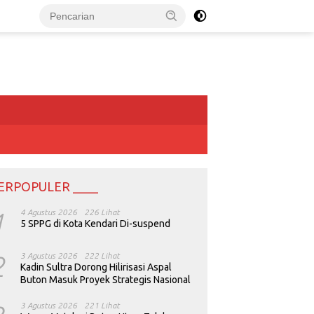
ERPOPULER ____
1
4 Agustus 2026
226 Lihat
5 SPPG di Kota Kendari Di-suspend
2
3 Agustus 2026
222 Lihat
Kadin Sultra Dorong Hilirisasi Aspal
Buton Masuk Proyek Strategis Nasional
3 Agustus 2026
221 Lihat