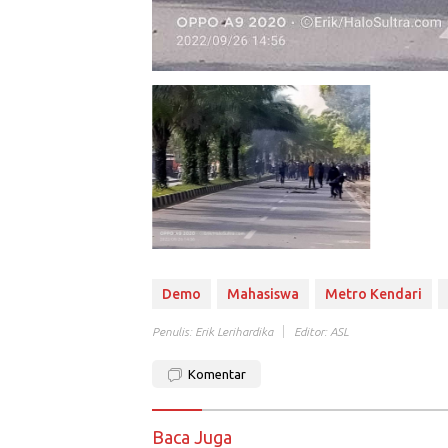
Demo
Mahasiswa
Metro Kendari
Penulis: Erik Lerihardika
Editor: ASL
Komentar
Baca Juga