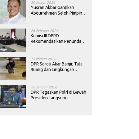
30 Maret 2026
Yusran Akbar Gantikan
Abdurrahman Saleh Pimpin
PAN Sultra
26 Februari 2026
Komisi III DPRD
Rekomendasikan Penundaan
Keputusan Pergantian
Kepala Sekolah di Konawe
1 Februari 2026
DPR Soroti Akar Banjir, Tata
Ruang dan Lingkungan
Diminta Dibenahi
26 Januari 2026
DPR Tegaskan Polri di Bawah
Presiden Langsung