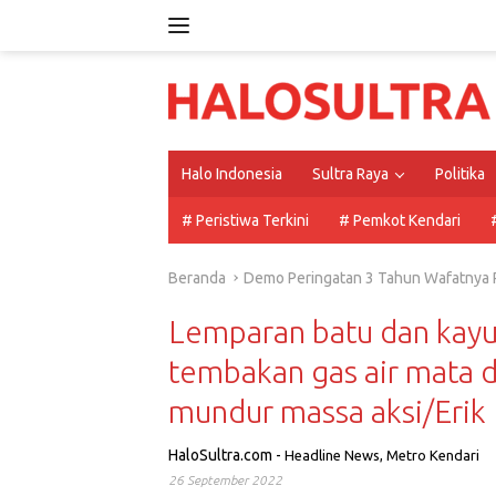
Langsung
ke
konten
Halo Indonesia
Sultra Raya
Politika
# Peristiwa Terkini
# Pemkot Kendari
Beranda
Demo Peringatan 3 Tahun Wafatnya R
Lemparan batu dan kayu 
tembakan gas air mata 
mundur massa aksi/Erik 
HaloSultra.com
-
Headline News
,
Metro Kendari
26 September 2022