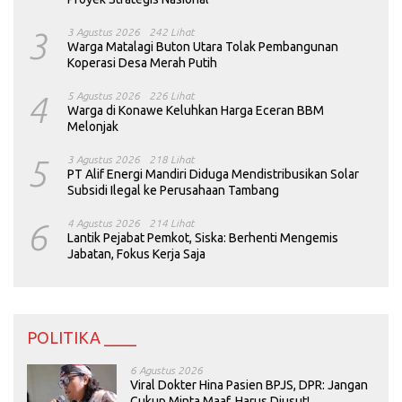
3
3 Agustus 2026
242 Lihat
Warga Matalagi Buton Utara Tolak Pembangunan
Koperasi Desa Merah Putih
4
5 Agustus 2026
226 Lihat
Warga di Konawe Keluhkan Harga Eceran BBM
Melonjak
5
3 Agustus 2026
218 Lihat
PT Alif Energi Mandiri Diduga Mendistribusikan Solar
Subsidi Ilegal ke Perusahaan Tambang
6
4 Agustus 2026
214 Lihat
Lantik Pejabat Pemkot, Siska: Berhenti Mengemis
Jabatan, Fokus Kerja Saja
POLITIKA ____
6 Agustus 2026
Viral Dokter Hina Pasien BPJS, DPR: Jangan
Cukup Minta Maaf, Harus Diusut!