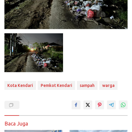
Kota Kendari
Pemkot Kendari
sampah
warga
Baca Juga