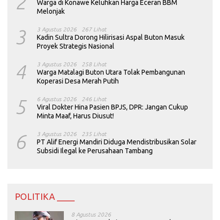
2
Warga di Konawe Keluhkan Harga Eceran BBM
Melonjak
3
3 Agustus 2026
267 Lihat
Kadin Sultra Dorong Hilirisasi Aspal Buton Masuk
Proyek Strategis Nasional
4
3 Agustus 2026
258 Lihat
Warga Matalagi Buton Utara Tolak Pembangunan
Koperasi Desa Merah Putih
5
6 Agustus 2026
246 Lihat
Viral Dokter Hina Pasien BPJS, DPR: Jangan Cukup
Minta Maaf, Harus Diusut!
6
3 Agustus 2026
235 Lihat
PT Alif Energi Mandiri Diduga Mendistribusikan Solar
Subsidi Ilegal ke Perusahaan Tambang
POLITIKA ____
8 Agustus 2026