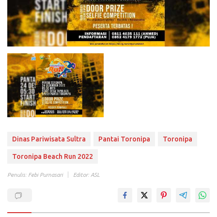
Dinas Pariwisata Sultra
Pantai Toronipa
Toronipa
Toronipa Beach Run 2022
Penulis: Febi Purnasari
Editor: ASL