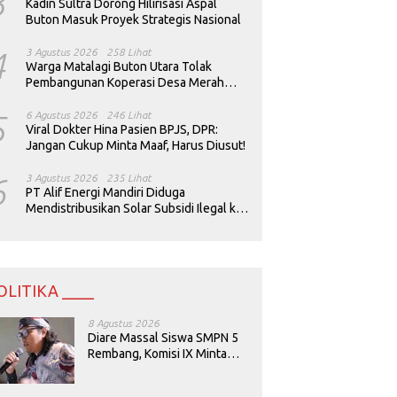
3
Kadin Sultra Dorong Hilirisasi Aspal
Buton Masuk Proyek Strategis Nasional
4
3 Agustus 2026
258 Lihat
Warga Matalagi Buton Utara Tolak
Pembangunan Koperasi Desa Merah
Putih
5
6 Agustus 2026
246 Lihat
Viral Dokter Hina Pasien BPJS, DPR:
Jangan Cukup Minta Maaf, Harus Diusut!
6
3 Agustus 2026
235 Lihat
PT Alif Energi Mandiri Diduga
Mendistribusikan Solar Subsidi Ilegal ke
Perusahaan Tambang
OLITIKA ____
8 Agustus 2026
Diare Massal Siswa SMPN 5
Rembang, Komisi IX Minta
Keamanan Menu MBG
Dievaluasi