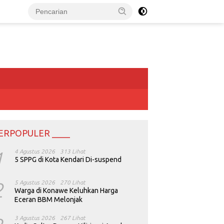
ERPOPULER ____
1
4 Agustus 2026
313 Lihat
5 SPPG di Kota Kendari Di-suspend
2
5 Agustus 2026
270 Lihat
Warga di Konawe Keluhkan Harga
Eceran BBM Melonjak
3 Agustus 2026
267 Lihat