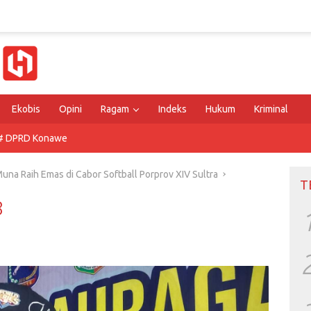
Ekobis
Opini
Ragam
Indeks
Hukum
Kriminal
# DPRD Konawe
una Raih Emas di Cabor Softball Porprov XIV Sultra
T
8