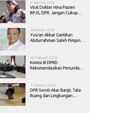
6 Agustus 2026
Viral Dokter Hina Pasien
BPJS, DPR: Jangan Cukup
Minta Maaf, Harus Diusut!
30 Maret 2026
Yusran Akbar Gantikan
Abdurrahman Saleh Pimpin
PAN Sultra
26 Februari 2026
Komisi III DPRD
Rekomendasikan Penundaan
Keputusan Pergantian
Kepala Sekolah di Konawe
1 Februari 2026
DPR Soroti Akar Banjir, Tata
Ruang dan Lingkungan
Diminta Dibenahi