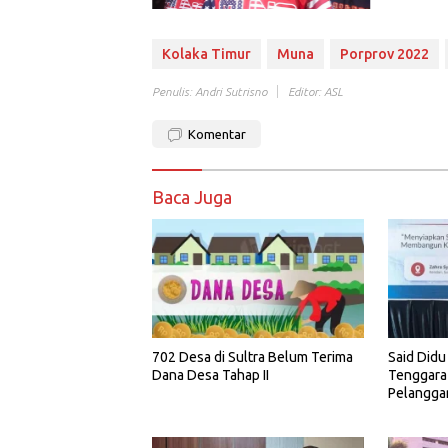
Kolaka Timur
Muna
Porprov 2022
Penulis: Andri Sutrisno
Editor: ASL
Komentar
Baca Juga
702 Desa di Sultra Belum Terima
Said Didu
Dana Desa Tahap II
Tenggara
Pelangga