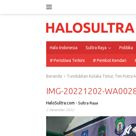
Langsung
ke
konten
Halo Indonesia
Sultra Raya
Politika
# Peristiwa Terkini
# Pemkot Kendari
Beranda
Tundukkan Kolaka Timur, Tim Putra M
IMG-20221202-WA002
HaloSultra.com
-
Sultra Raya
2 Desember 2022