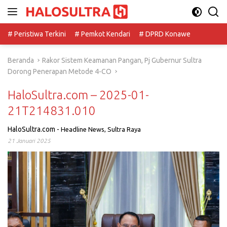
Langsung
ke
konten
# Peristiwa Terkini
# Pemkot Kendari
# DPRD Konawe
Beranda
Rakor Sistem Keamanan Pangan, Pj Gubernur Sultra
Dorong Penerapan Metode 4-CO
HaloSultra.com – 2025-01-
21T214831.010
HaloSultra.com
-
Headline News
,
Sultra Raya
21 Januari 2025