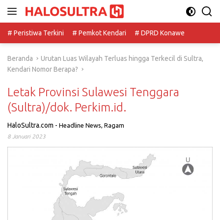
Langsung
ke
konten
# Peristiwa Terkini
# Pemkot Kendari
# DPRD Konawe
Beranda
Urutan Luas Wilayah Terluas hingga Terkecil di Sultra,
Kendari Nomor Berapa?
Letak Provinsi Sulawesi Tenggara
(Sultra)/dok. Perkim.id.
HaloSultra.com
-
Headline News
,
Ragam
8 Januari 2023