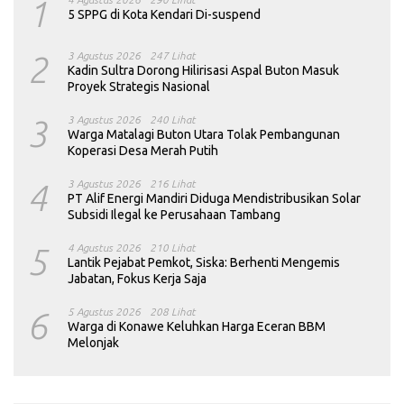
1
5 SPPG di Kota Kendari Di-suspend
2
3 Agustus 2026
247 Lihat
Kadin Sultra Dorong Hilirisasi Aspal Buton Masuk
Proyek Strategis Nasional
3
3 Agustus 2026
240 Lihat
Warga Matalagi Buton Utara Tolak Pembangunan
Koperasi Desa Merah Putih
4
3 Agustus 2026
216 Lihat
PT Alif Energi Mandiri Diduga Mendistribusikan Solar
Subsidi Ilegal ke Perusahaan Tambang
5
4 Agustus 2026
210 Lihat
Lantik Pejabat Pemkot, Siska: Berhenti Mengemis
Jabatan, Fokus Kerja Saja
6
5 Agustus 2026
208 Lihat
Warga di Konawe Keluhkan Harga Eceran BBM
Melonjak