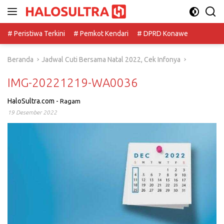
Langsung
ke
konten
# Peristiwa Terkini
# Pemkot Kendari
# DPRD Konawe
Beranda
Jadwal Cuti Bersama Natal 2022, Cek Infonya
IMG-20221219-WA0036
HaloSultra.com
-
Ragam
19 Desember 2022