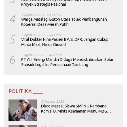
Proyek Strategis Nasional
4
3 Agustus 2026
261 Lihat
Warga Matalagi Buton Utara Tolak Pembangunan
Koperasi Desa Merah Putih
5
6 Agustus 2026
258 Lihat
Viral Dokter Hina Pasien BPJS, DPR: Jangan Cukup
Minta Maaf, Harus Diusut!
6
3 Agustus 2026
240 Lihat
PT Alif Energi Mandiri Diduga Mendistribusikan Solar
Subsidi Ilegal ke Perusahaan Tambang
POLITIKA ____
8 Agustus 2026
Diare Massal Siswa SMPN 5 Rembang,
Komisi IX Minta Keamanan Menu MBG
Dievaluasi