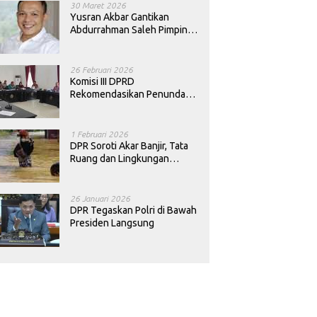
30 Maret 2026
Yusran Akbar Gantikan
Abdurrahman Saleh Pimpin
PAN Sultra
26 Februari 2026
Komisi III DPRD
Rekomendasikan Penundaan
Keputusan Pergantian
Kepala Sekolah di Konawe
1 Februari 2026
DPR Soroti Akar Banjir, Tata
Ruang dan Lingkungan
Diminta Dibenahi
26 Januari 2026
DPR Tegaskan Polri di Bawah
Presiden Langsung