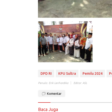
DPD RI
KPU Sultra
Pemilu 2024
P
Penulis: Erik Lerihardika
Editor: ASL
Komentar
Baca Juga