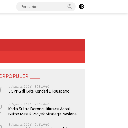
ERPOPULER ____
1
4 Agustus 2026
303 Lihat
5 SPPG di Kota Kendari Di-suspend
2
3 Agustus 2026
254 Lihat
Kadin Sultra Dorong Hilirisasi Aspal
Buton Masuk Proyek Strategis Nasional
3 Agustus 2026
246 Lihat