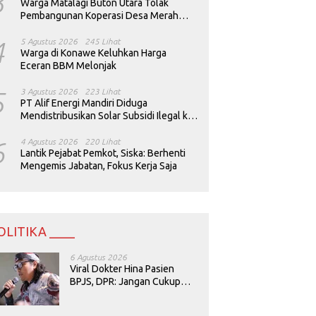
3
Warga Matalagi Buton Utara Tolak
Pembangunan Koperasi Desa Merah
Putih
4
5 Agustus 2026
245 Lihat
Warga di Konawe Keluhkan Harga
Eceran BBM Melonjak
5
3 Agustus 2026
223 Lihat
PT Alif Energi Mandiri Diduga
Mendistribusikan Solar Subsidi Ilegal ke
Perusahaan Tambang
6
4 Agustus 2026
220 Lihat
Lantik Pejabat Pemkot, Siska: Berhenti
Mengemis Jabatan, Fokus Kerja Saja
OLITIKA ____
6 Agustus 2026
Viral Dokter Hina Pasien
BPJS, DPR: Jangan Cukup
Minta Maaf, Harus Diusut!