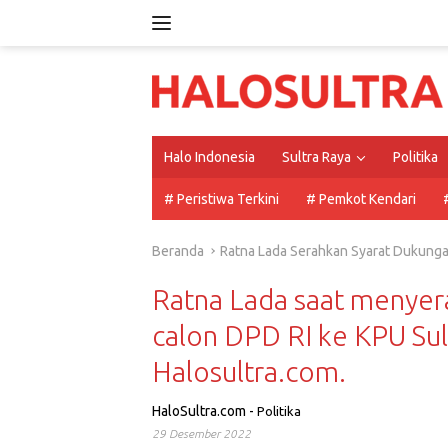
Langsung
ke
konten
Halo Indonesia
Sultra Raya
Politika
# Peristiwa Terkini
# Pemkot Kendari
Beranda
Ratna Lada Serahkan Syarat Dukunga
Ratna Lada saat menyer
calon DPD RI ke KPU Sult
Halosultra.com.
HaloSultra.com
-
Politika
29 Desember 2022