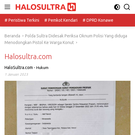
Langsung
ke
konten
# Peristiwa Terkini
# Pemkot Kendari
# DPRD Konawe
Beranda
Polda Sultra Didesak Periksa Oknum Polisi Yang diduga
Menodongkan Pistol Ke Warga Konut
Halosultra.com
HaloSultra.com
-
Hukum
1 Januari 2023