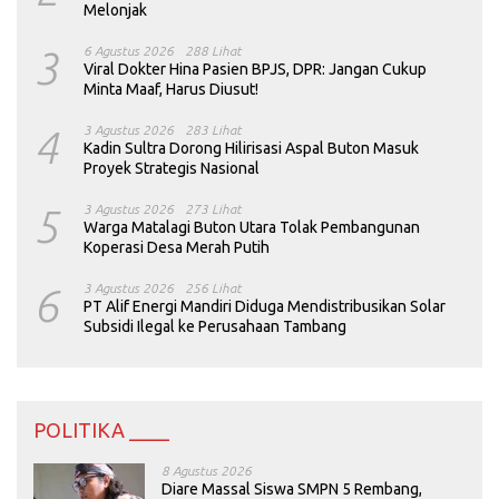
Melonjak
3
6 Agustus 2026
288 Lihat
Viral Dokter Hina Pasien BPJS, DPR: Jangan Cukup
Minta Maaf, Harus Diusut!
4
3 Agustus 2026
283 Lihat
Kadin Sultra Dorong Hilirisasi Aspal Buton Masuk
Proyek Strategis Nasional
5
3 Agustus 2026
273 Lihat
Warga Matalagi Buton Utara Tolak Pembangunan
Koperasi Desa Merah Putih
6
3 Agustus 2026
256 Lihat
PT Alif Energi Mandiri Diduga Mendistribusikan Solar
Subsidi Ilegal ke Perusahaan Tambang
POLITIKA ____
8 Agustus 2026
Diare Massal Siswa SMPN 5 Rembang,