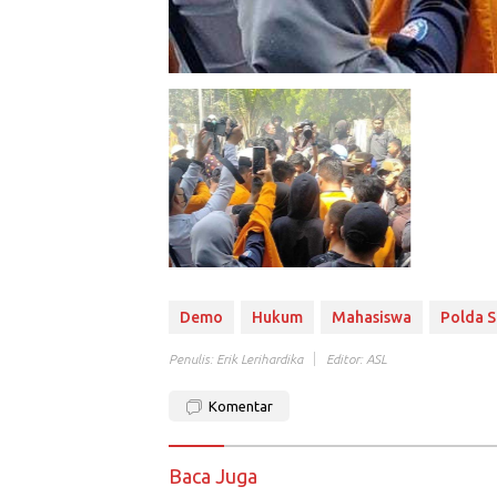
Demo
Hukum
Mahasiswa
Polda S
Penulis: Erik Lerihardika
Editor: ASL
Komentar
Baca Juga