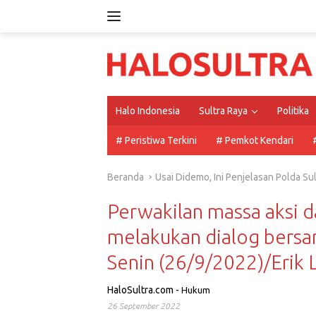
Langsung
ke
konten
Halo Indonesia
Sultra Raya
Politika
# Peristiwa Terkini
# Pemkot Kendari
Beranda
Usai Didemo, Ini Penjelasan Polda S
Perwakilan massa aksi da
melakukan dialog bersa
Senin (26/9/2022)/Erik 
HaloSultra.com
-
Hukum
26 September 2022