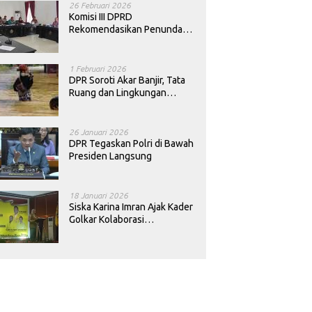
26 Februari 2026
Komisi III DPRD
Rekomendasikan Penundaan
Keputusan Pergantian
Kepala Sekolah di Konawe
1 Februari 2026
DPR Soroti Akar Banjir, Tata
Ruang dan Lingkungan
Diminta Dibenahi
26 Januari 2026
DPR Tegaskan Polri di Bawah
Presiden Langsung
18 Januari 2026
Siska Karina Imran Ajak Kader
Golkar Kolaborasi
Sejahterakan Rakyat