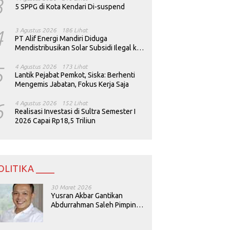
3
5 SPPG di Kota Kendari Di-suspend
4
3 Agustus 2026
186 Lihat
PT Alif Energi Mandiri Diduga
Mendistribusikan Solar Subsidi Ilegal ke
Perusahaan Tambang
5
4 Agustus 2026
173 Lihat
Lantik Pejabat Pemkot, Siska: Berhenti
Mengemis Jabatan, Fokus Kerja Saja
6
4 Agustus 2026
152 Lihat
Realisasi Investasi di Sultra Semester I
2026 Capai Rp18,5 Triliun
OLITIKA ____
30 Maret 2026
Yusran Akbar Gantikan
Abdurrahman Saleh Pimpin
PAN Sultra