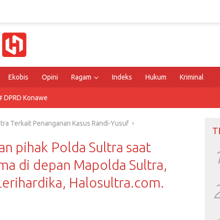
Ekobis
Opini
Ragam
Indeks
Hukum
Kriminal
# DPRD Konawe
ultra Terkait Penanganan Kasus Randi-Yusuf
T
n pihak Polda Sultra saat
ma di depan Mapolda Sultra,
Lerihardika, Halosultra.com.