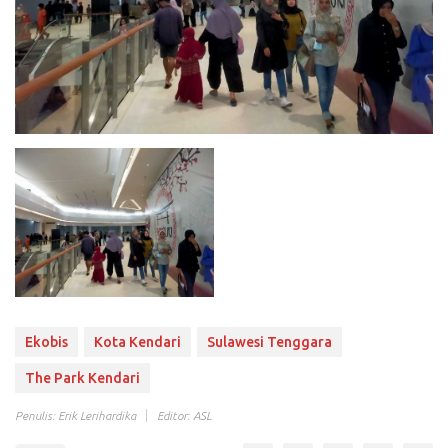
Ekobis
Kota Kendari
Sulawesi Tenggara
The Park Kendari
Penulis: Erik Lerihardika
Editor: ASL