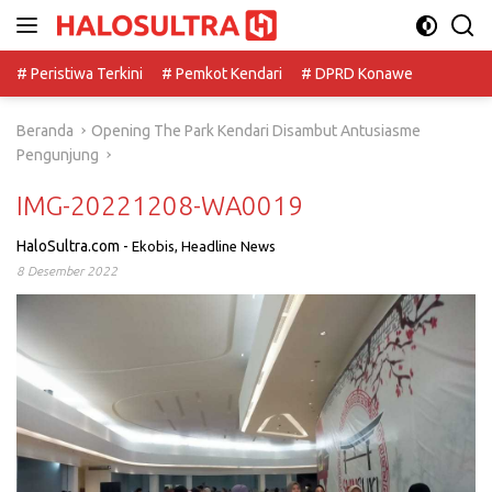
Langsung
ke
konten
# Peristiwa Terkini
# Pemkot Kendari
# DPRD Konawe
Beranda
Opening The Park Kendari Disambut Antusiasme
Pengunjung
IMG-20221208-WA0019
HaloSultra.com
-
Ekobis
,
Headline News
8 Desember 2022