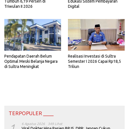
Tumbuh 6,19 Persen di
Edukasi Sistem Pembayaran
Triwulan II 2026
Digital
Realisasi Investasi di Sultra
Pendapatan Daerah Belum
Semester I 2026 Capai Rp18,5
Optimal Meski Belanja Negara
Triliun
di Sultra Meningkat
TERPOPULER ____
1
6 Agustus 2026
349 Lihat
Viral Dokter Hina Pasien BPJS, DPR: Jangan Cukup