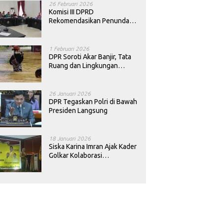
26 Februari 2026
Komisi III DPRD
Rekomendasikan Penundaan
Keputusan Pergantian
Kepala Sekolah di Konawe
1 Februari 2026
DPR Soroti Akar Banjir, Tata
Ruang dan Lingkungan
Diminta Dibenahi
26 Januari 2026
DPR Tegaskan Polri di Bawah
Presiden Langsung
18 Januari 2026
Siska Karina Imran Ajak Kader
Golkar Kolaborasi
Sejahterakan Rakyat