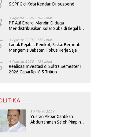
3
5 SPPG di Kota Kendari Di-suspend
4
3 Agustus 2026
186 Lihat
PT Alif Energi Mandiri Diduga
Mendistribusikan Solar Subsidi Ilegal ke
Perusahaan Tambang
5
4 Agustus 2026
172 Lihat
Lantik Pejabat Pemkot, Siska: Berhenti
Mengemis Jabatan, Fokus Kerja Saja
6
4 Agustus 2026
151 Lihat
Realisasi Investasi di Sultra Semester I
2026 Capai Rp18,5 Triliun
OLITIKA ____
30 Maret 2026
Yusran Akbar Gantikan
Abdurrahman Saleh Pimpin
PAN Sultra