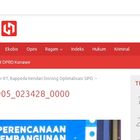
Ekobis
Opini
Ragam
Indeks
Hukum
Kriminal
# DPRD Konawe
r RT, Bappeda Kendari Dorong Optimalisasi SIPD
T
0905_023428_0000