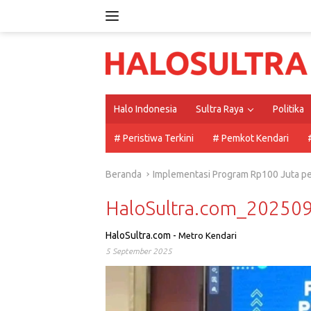
Langsung
ke
konten
Halo Indonesia
Sultra Raya
Politika
# Peristiwa Terkini
# Pemkot Kendari
Beranda
Implementasi Program Rp100 Juta pe
HaloSultra.com_2025
HaloSultra.com
-
Metro Kendari
5 September 2025