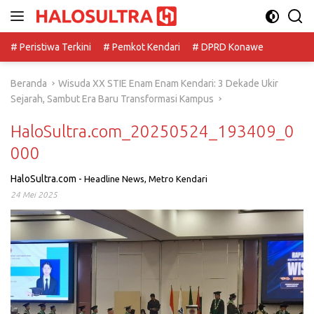
Langsung
ke
konten
# Peristiwa Terkini
# Pemkot Kendari
# DPRD Konawe
Beranda
Wisuda XX STIE Enam Enam Kendari: 3 Dekade Ukir
Sejarah, Sambut Era Baru Transformasi Kampus
HaloSultra.com_20250524_193409_0
000
HaloSultra.com
-
Headline News
,
Metro Kendari
24 Mei 2025