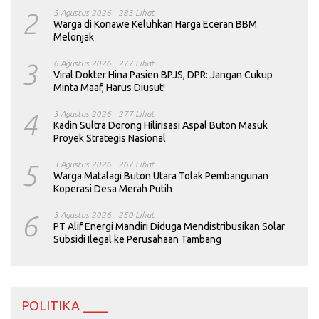
2
5 Agustus 2026
283 Lihat
Warga di Konawe Keluhkan Harga Eceran BBM
Melonjak
3
6 Agustus 2026
277 Lihat
Viral Dokter Hina Pasien BPJS, DPR: Jangan Cukup
Minta Maaf, Harus Diusut!
4
3 Agustus 2026
277 Lihat
Kadin Sultra Dorong Hilirisasi Aspal Buton Masuk
Proyek Strategis Nasional
5
3 Agustus 2026
267 Lihat
Warga Matalagi Buton Utara Tolak Pembangunan
Koperasi Desa Merah Putih
6
3 Agustus 2026
250 Lihat
PT Alif Energi Mandiri Diduga Mendistribusikan Solar
Subsidi Ilegal ke Perusahaan Tambang
POLITIKA ____