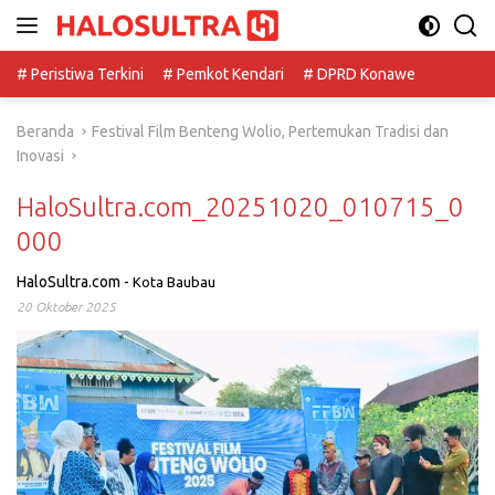
Langsung
ke
konten
# Peristiwa Terkini
# Pemkot Kendari
# DPRD Konawe
Beranda
Festival Film Benteng Wolio, Pertemukan Tradisi dan
Inovasi
HaloSultra.com_20251020_010715_0
000
HaloSultra.com
-
Kota Baubau
20 Oktober 2025