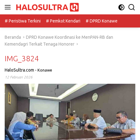
Langsung
ke
konten
# Peristiwa Terkini
# Pemkot Kendari
# DPRD Konawe
Beranda
DPRD Konawe Koordinasi ke MenPAN-RB dan
Kemendagri Terkait Tenaga Honorer
IMG_3824
HaloSultra.com
-
Konawe
12 Februari 2026