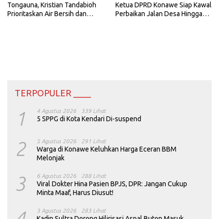
Tongauna, Kristian Tandabioh
Ketua DPRD Konawe Siap Kawal
Prioritaskan Air Bersih dan
Perbaikan Jalan Desa Hingga
Infrastruktur Pertanian
Tuntas
TERPOPULER ____
1
4 Agustus 2026
339 Lihat
5 SPPG di Kota Kendari Di-suspend
2
5 Agustus 2026
291 Lihat
Warga di Konawe Keluhkan Harga Eceran BBM
Melonjak
3
6 Agustus 2026
288 Lihat
Viral Dokter Hina Pasien BPJS, DPR: Jangan Cukup
Minta Maaf, Harus Diusut!
4
3 Agustus 2026
283 Lihat
Kadin Sultra Dorong Hilirisasi Aspal Buton Masuk