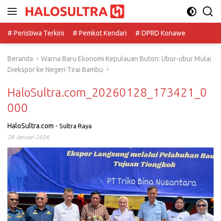
Langsung
ke
konten
# Peristiwa Terkini
# Pemkot Kendari
# DPRD Konawe
Beranda
Warna Baru Ekonomi Kepulauan Buton: Ubur-ubur Mulai
Diekspor ke Negeri Tirai Bambu
HaloSultra.com_20260128_173421_0
000
HaloSultra.com
-
Sultra Raya
28 Januari 2026