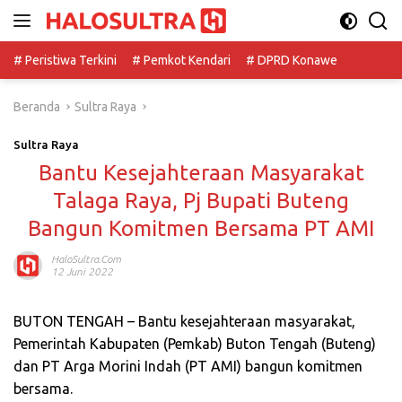
Langsung
ke
konten
# Peristiwa Terkini
# Pemkot Kendari
# DPRD Konawe
Beranda
Sultra Raya
Sultra Raya
Bantu Kesejahteraan Masyarakat
Talaga Raya, Pj Bupati Buteng
Bangun Komitmen Bersama PT AMI
HaloSultra.com
12 Juni 2022
BUTON TENGAH – Bantu kesejahteraan masyarakat,
Pemerintah Kabupaten (Pemkab) Buton Tengah (Buteng)
dan PT Arga Morini Indah (PT AMI) bangun komitmen
bersama.