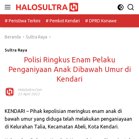
Langsung
ke
konten
# Peristiwa Terkini
# Pemkot Kendari
# DPRD Konawe
Beranda
Sultra Raya
Sultra Raya
Polisi Ringkus Enam Pelaku
Penganiyaan Anak Dibawah Umur di
Kendari
HaloSultra.com
23 April 2022
KENDARI – Pihak kepolisian meringkus enam anak di
bawah umur yang diduga telah melakukan penganiayaan
di Kelurahan Talia, Kecamatan Abeli, Kota Kendari.