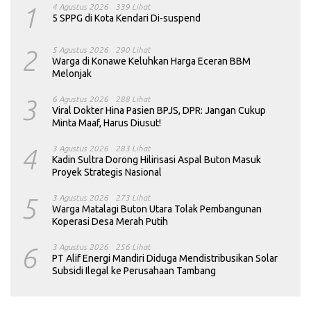
1
4 Agustus 2026
339 Lihat
5 SPPG di Kota Kendari Di-suspend
2
5 Agustus 2026
290 Lihat
Warga di Konawe Keluhkan Harga Eceran BBM
Melonjak
3
6 Agustus 2026
288 Lihat
Viral Dokter Hina Pasien BPJS, DPR: Jangan Cukup
Minta Maaf, Harus Diusut!
4
3 Agustus 2026
283 Lihat
Kadin Sultra Dorong Hilirisasi Aspal Buton Masuk
Proyek Strategis Nasional
5
3 Agustus 2026
273 Lihat
Warga Matalagi Buton Utara Tolak Pembangunan
Koperasi Desa Merah Putih
6
3 Agustus 2026
256 Lihat
PT Alif Energi Mandiri Diduga Mendistribusikan Solar
Subsidi Ilegal ke Perusahaan Tambang