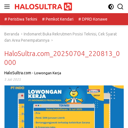
Langsung
ke
konten
# Peristiwa Terkini
# Pemkot Kendari
# DPRD Konawe
Beranda
Indomaret Buka Rekrutmen Posisi Teknisi, Cek Syarat
dan Area Penempatannya
HaloSultra.com_20250704_220813_0
000
HaloSultra.com
-
Lowongan Kerja
5 Juli 2025