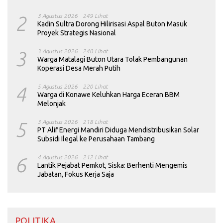
2
3 Agustus 2026
249 Lihat
Kadin Sultra Dorong Hilirisasi Aspal Buton Masuk
Proyek Strategis Nasional
3
3 Agustus 2026
240 Lihat
Warga Matalagi Buton Utara Tolak Pembangunan
Koperasi Desa Merah Putih
4
5 Agustus 2026
220 Lihat
Warga di Konawe Keluhkan Harga Eceran BBM
Melonjak
5
3 Agustus 2026
218 Lihat
PT Alif Energi Mandiri Diduga Mendistribusikan Solar
Subsidi Ilegal ke Perusahaan Tambang
6
4 Agustus 2026
212 Lihat
Lantik Pejabat Pemkot, Siska: Berhenti Mengemis
Jabatan, Fokus Kerja Saja
POLITIKA ____