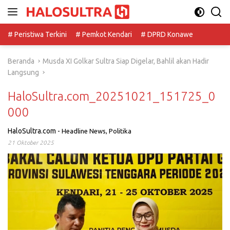
Langsung
ke
konten
# Peristiwa Terkini
# Pemkot Kendari
# DPRD Konawe
Beranda
Musda XI Golkar Sultra Siap Digelar, Bahlil akan Hadir
Langsung
HaloSultra.com_20251021_151725_0
000
HaloSultra.com
-
Headline News
,
Politika
21 Oktober 2025